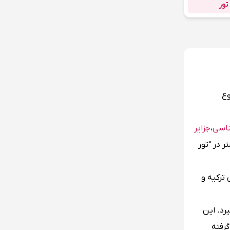
تور
وع
ناسی
،
جزایر
 در “تور
ترکیه و
رد. این
گرفته