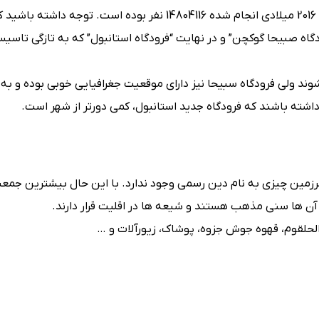
می‌توان گفت جمعیت این شهر طبق آمار سرشماری که در سال 2016 میلادی انجام شده 14804116 نفر بوده است. توجه داشته با
تورک” و “فرودگاه صبیحا گوکچن” و در نهایت “فرودگاه استانبول” که به تازگی تا
‌شوند ولی فرودگاه سبیحا نیز دارای موقعیت جغرافیایی خوبی بوده و به
داشته باشند که فرودگاه جدید استانبول، کمی دورتر از شهر است.
سرزمین چیزی به نام دین رسمی وجود ندارد. با این حال بیشترین جم
الحلقوم، قهوه جوش جزوه، پوشاک، زیورآلات و …