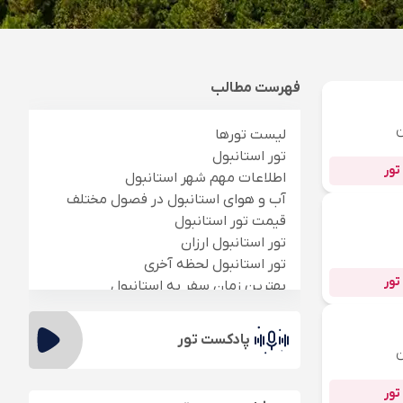
فهرست مطالب
ن
لیست تورها
تور استانبول
تور
اطلاعات مهم شهر استانبول
آب و هوای استانبول در فصول مختلف
قیمت تور استانبول
تور استانبول ارزان
تور استانبول لحظه آخری
تور
بهترین زمان سفر به استانبول
تور استانبول از شهرهای دیگر
انواع پکیج های مسافرتی استانبول
پادکست تور
نکاتی برای انتخاب تور مناسب استانبول:
ن
کدام ایرلاین ها به استانبول پرواز دارند ؟
تور
جاذبه‌های گردشگری استانبول