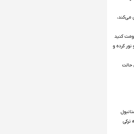
 می‌کند،
اومت کنید
ور کرده و
 حالت
. بخش قدیمی استانبول
ته‌اند. بلندترین نقطه استانبول تپه جاملیجا (Camlica Hill) یا به ترکی