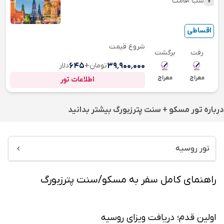
7
شب اقامت
اقساطی
شروع قیمت
رفت
برگشت
۳۹٬۹۰۰٬۰۰۰
تومان
+
۶۴۵
دلار
معراج
معراج
اطلاعات تور
درباره
تور مسکو + سنت پترزبورگ
بیشتر بدانید
تور روسیه
راهنمای کامل سفر به مسکو/سنت پترزبورگ
اولین قدم؛ دریافت ویزای روسیه