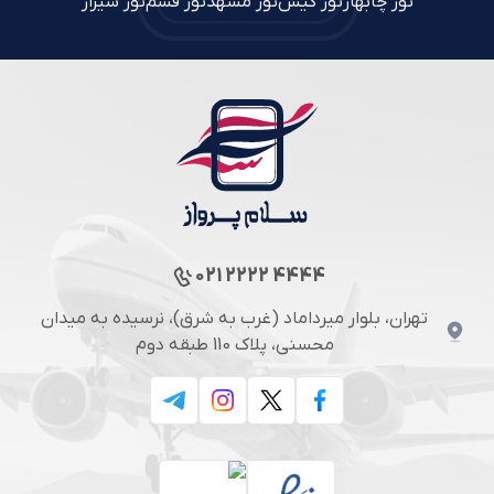
تور چابهار
تور کیش
تور مشهد
تور قشم
تور شیراز
021 2222 4444
تهران، بلوار میرداماد (غرب به شرق)، نرسیده به میدان
محسنی، پلاک 110 طبقه دوم