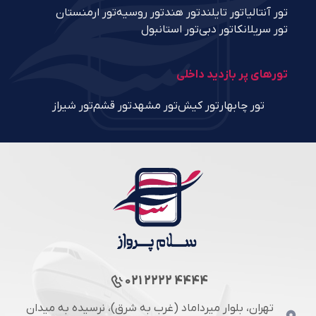
تور آنتالیا
تور تایلند
تور هند
تور روسیه
تور ارمنستان
تور سریلانکا
تور دبی
تور استانبول
تورهای پر بازدید داخلی
تور چابهار
تور کیش
تور مشهد
تور قشم
تور شیراز
021 2222 4444
تهران، بلوار میرداماد (غرب به شرق)، نرسیده به میدان