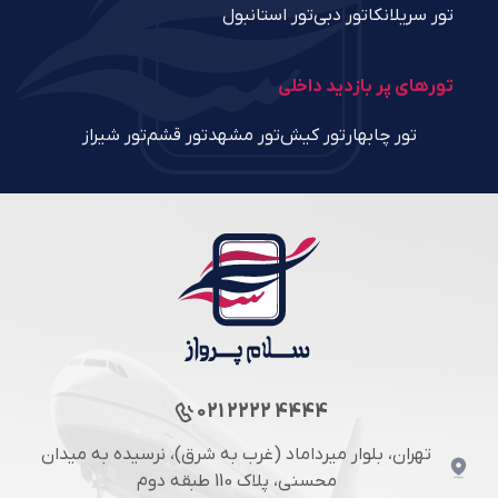
تور سریلانکا
تور دبی
تور استانبول
تورهای پر بازدید داخلی
تور چابهار
تور کیش
تور مشهد
تور قشم
تور شیراز
021 2222 4444
تهران، بلوار میرداماد (غرب به شرق)، نرسیده به میدان
محسنی، پلاک 110 طبقه دوم