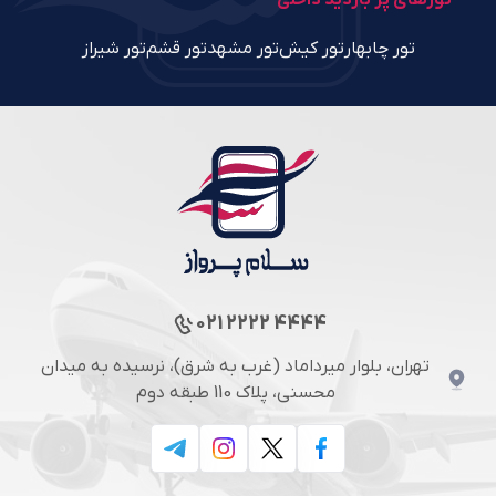
تورهای پر بازدید داخلی
تور چابهار
تور کیش
تور مشهد
تور قشم
تور شیراز
021 2222 4444
تهران، بلوار میرداماد (غرب به شرق)، نرسیده به میدان
محسنی، پلاک 110 طبقه دوم