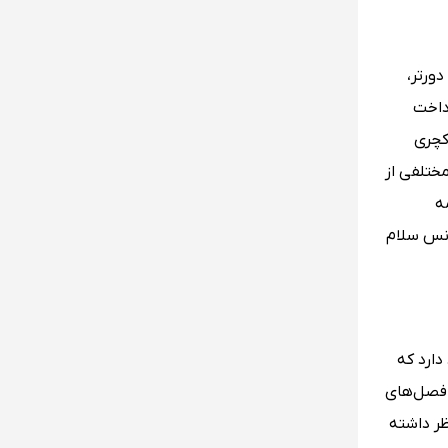
ورتر،
رداخت
کچری
ختلفی از
ه
انس سلام
دارد که
 فصل‌های
ظر داشته