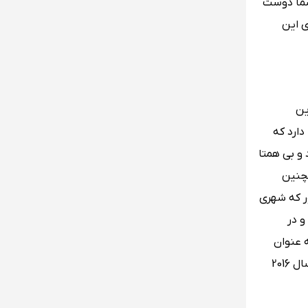
 شما دوست
ی این
ین
دارد که
و بی همتا
 و همچنین
ر که شهری
و در
 عنوان
سرزمینی استقلال یافته مشترک المنافع می‌شناسند. مساحت این کشور 29,743 کیلومتر مربع بوده و مطابق با آمار سرشماری که در سال 2016