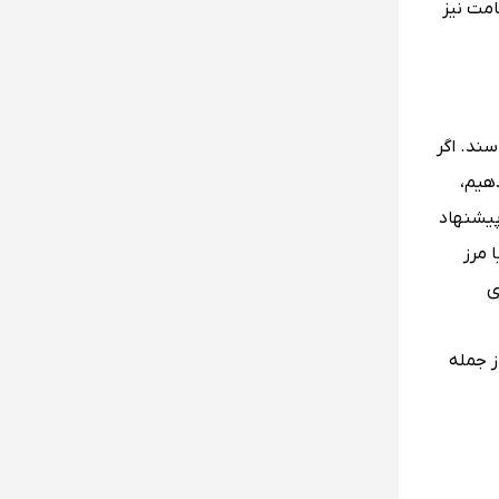
امت نیز
ند. اگر
هیم،
پیشنهاد
 مرز
ی
ز جمله