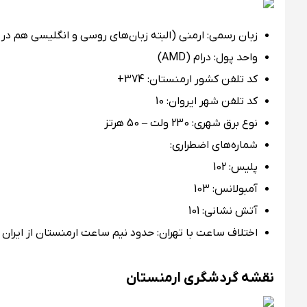
زبان رسمی: ارمنی (البته زبان‌های روسی و انگلیسی هم در ا
واحد پول: درام (AMD)
کد تلفن کشور ارمنستان: 374+
کد تلفن شهر ایروان: 10
نوع برق شهری: 230 ولت – 50 هرتز
شماره‌های اضطراری:
پلیس: 102
آمبولانس: 103
آتش نشانی: 101
اختلاف ساعت با تهران: حدود نیم ساعت ارمنستان از ایران 
نقشه گردشگری ارمنستان