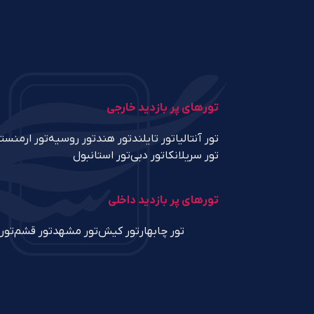
تورهای پر بازدید خارجی
تور آنتالیا
تور تایلند
تور هند
تور روسیه
تور ارمنست
تور سریلانکا
تور دبی
تور استانبول
تورهای پر بازدید داخلی
تور چابهار
تور کیش
تور مشهد
تور قشم
تور 