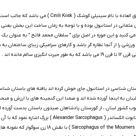
زیبا و فوق العاده‌ با نام سینیلی کوشک ( Cinili Kösk ) می باش
 می کنید و این موزه در اصل برای ” سلطان محمد فاتح ” به عنوان یک 
رزشی را از آنجا نظاره گر باشد و کارهای سرامیکی زیبای ساختمان به 
استان ‌شناسی در استانبول جای خوش کرده اند یافته‌ های باستان شنا
لبنان به اینجا آورده شده اند و ضمنا این گنجینه‌ های با ارزش و منحص
هستند که او با حفاری در صیدون ( Sidon ) در جنوب کشور لبنان ، از گورستان پادشاهان صیدون باستان بدست آ
دیدن آنها شگفت زده خواهید شد ، به طور خاص می توان به تابوت الکساندر ( Alexander Sarcophagus ) بزرگ ا
پیچیده از نبرد سپاه مقدونی در برابر ایرانیان و تابوت عزاداران ( Sarcophagus of the Mourners ) با نقش 