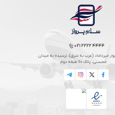
021 2222 4444
لوار میرداماد (غرب به شرق)، نرسیده به میدان
محسنی، پلاک 110 طبقه دوم