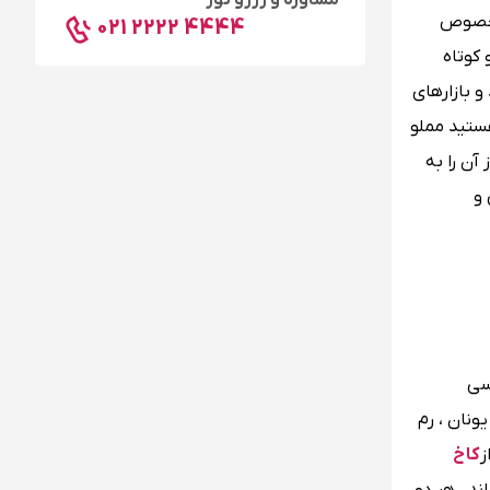
مشاوره و رزرو تور
 بخصوص
021 2222 4444
کوتاه
و بازارهای
تید مملو
آن را به
 و
اسی
ونان ، رم
ز
کاخ