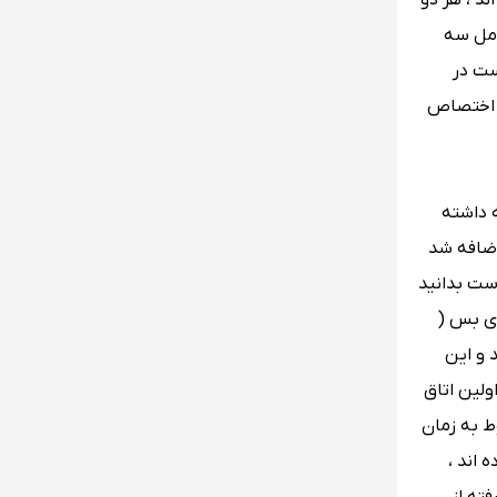
اند ، هر دو
قرار دارد که شامل سه
ست در
م اختصاص
 توجه داشته
1908 میلادی به این ساختمان اضافه شد
و لازم است بدانید
ای بس (
 و این
لین اتاق
ط به زمان
 اند ،