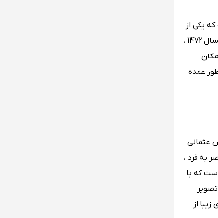
د که جالب است که یکی از
قدیمی ‌ترین و جزو تنهاترین ساختمان‌ های باقی مانده از دوران عثمانی در استانبول بوده و با توجه به زمان ساخت این بخش یعنی سال 1472 ،
مکان
طور عمده
س عثمانی
ر به فرد ،
ورده است که با
شاره نمود که با آن تصویر
18 زن سوگوار که نمونه های زیبا از