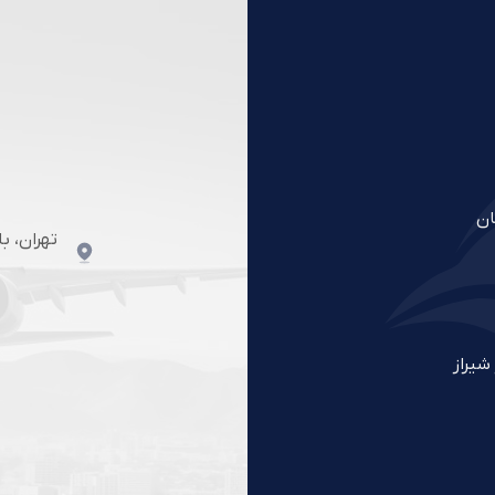
ان
تهران، ب
شیراز