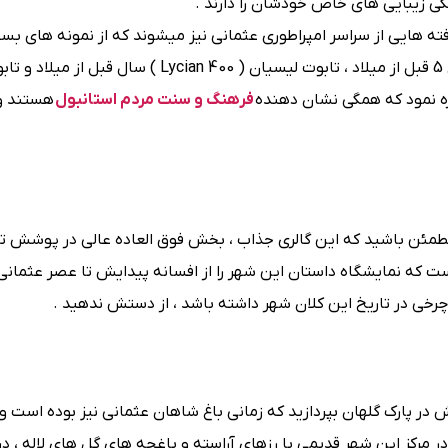
 هایی از سراسر امپراطوری عثمانی نیز میشوند که از نمونه‌ های بسیا
حیرت انگیزش می توان به : تابوت ‌های ساتراپ ( Satrap ) قرن 5 قبل از میلاد ، تابوت لیسیان ( Lycian 400 ) سال قبل از م
فرهنگ و سنت مردم استانبول
هستند و 
مطمئن باشید که این گالری جذاب ، بخش فوق العاده عالی در پوشش تم
ست که نمایشگاه داستان این شهر را از افسانه پیدایش تا عصر عثمانی
چرخی در تاریخ این کلان شهر داشته باشد ، از دستش ندهید .
 در پارک گلهان بپردازید که زمانی باغ شاهان عثمانی نیز بوده است و 
رکز این شهر قدیمی با رزهای آراسته و باغچه های گل های لاله ، در