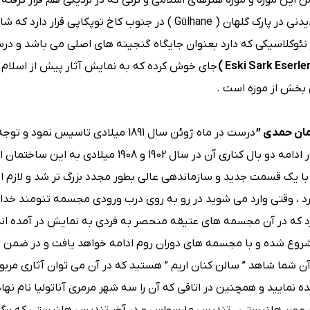
ده و در ضمن این موزه و موزه هنرهای اسلامی و ترکی که در نزدیکی هم قرار گرفته 
در لیست جاذبه های موزه‌ شهر می باشند ، این موزه جذاب و دیدنی در پارک گلهان ( Gülhane ) در جنوب کاخ توپکاپی 
 نئوکلاسیکی که دارد بعنوان جایگاه گنجینه های اصلی می باشد و در
جای خوش کرده که به نمایش آثار پیش از اسلا
ن بخش از موزه است .
مان حمدی ”
درست در ماه ژوئن سال 1891 میلادی تاسیس نمود و
باشید که در آن زمان آن را ” موزه سلطنتی ” نیز می نامیدند و در ادامه دو بال کناری آن در سال 1902 و 
 همچنین ساختمان این موزه در همان قرن یعنی در سال 1991 با یک قسمت جدید و سازماندهی عالی بطور مجدد بزرگ تر شد 
دارد ، وقتی وارد می شوید در رو به روی درب ورودی مجسمه تنومند خد
رد که در آن مجسمه های عتیقه منحصر به فردی به نمایش در آمده اند
وع شده و با مجسمه های دوران روم ادامه خواهد یافت و در ضمن او
ن شما شاهد ” سالن کنان اریم ” هستید که در آن می توان آثاری مربو
ه نمایید و همچنین در اتاقی که آن را سه شهر مرمری آناتولیا نام نهاده