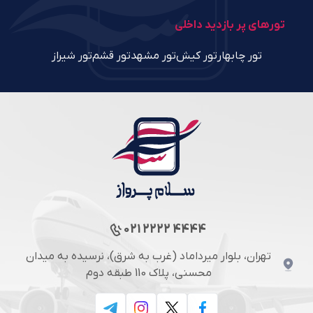
تورهای پر بازدید داخلی
تور چابهار
تور کیش
تور مشهد
تور قشم
تور شیراز
021 2222 4444
تهران، بلوار میرداماد (غرب به شرق)، نرسیده به میدان
محسنی، پلاک 110 طبقه دوم