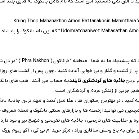
تا الان نمی دانستید این است که نام کامل بانکوک به قدری بلند اس
” Krung Thep Mahanakhon Amon Rattanakosin Mahinthara 
Udomratchaniwet Mahasathan Amon Piman Awatan Sathit Sakkathattiya Witsanukam Prasit ” که این نا
بانکوک به قدری بزرگ است که به تنهایی 50 منطقه شهری دارد که پیشنهاد
پر از گشت و گذار و بی خوابی آماده کنید ، چون پس از گشت های روزانه
م ترین
جاذبه های گردشگری تایلند
به حساب می آیند ، شب های بانکو
شهر جزیی از زندگی مردم و گردشگران است .
ربه کنید ، در بهترین رستوران ها ، غذا میل کنید و مهم ترین جاذبه با
مچنین می توانید ازمحله ها و بازارهای سنتی بانکوک و محله معروف
اوه بر جذابیت های تاریخی ، جاذبه های تفریحی و مهیج نیز وجود دارد
وان به باغ وحش سافاری ورلد ، مرکز خرید ام بی کی ، آکواریوم بزرگ 