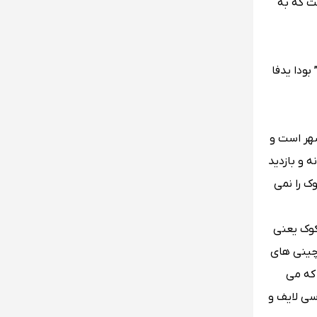
ت که به
م بانکوک را پادشاه ” بودا یدفا
 ما به شما ، منطقه ” فراناکون ( Phra Nakhon ) ” در دل شهر است و
 و بازدید
ک را نمی
نکوک یعنی
 چینی های
 که می
سی لایف و