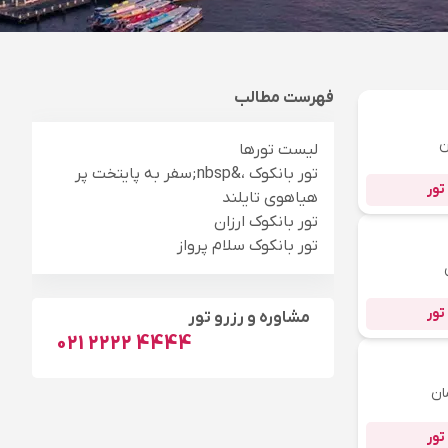
فهرست مطالب
ن
لیست تورها
تور بانکوک ،&nbsp;سفر به پایتخت پر
تور
هیاهوی تایلند
تور بانکوک ارزان
تور بانکوک سلام پرواز
تور
مشاوره و رزرو تور
021 2222 4444
ان
تور