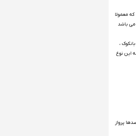
که معمولا
 می باشد
انکوک ،
ه این نوع
صدها پرواز