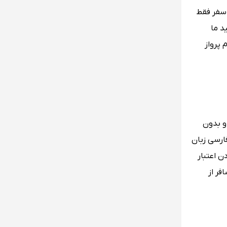
 سفر فقط
د ما
 پرواز
 و بدون
فارسی زبان
ن اعتبار
سافر از