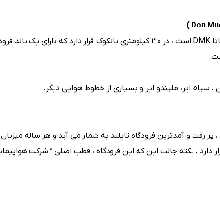
این فرودگاه که یک فرودگاه همگانی و نظامی مسافربری با کد یاتا DMK است ، در 30 کیلومتری بانکوک قرار دارد که دارای
یوان ، سیام ایر، ملیندو ایر و بسیاری از خطوط هوایی دیگر.
، پر رفت و آمدترین فرودگاه تایلند به شمار می آید و هر ساله میزبان
 32 کیلومتری شهر بانکوک قرار دارد ، نکته جالب این که این فرودگاه ، قطب اصلی ” شرکت هواپی