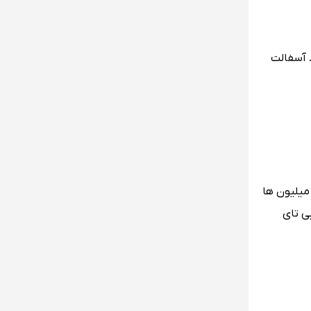
 یک باند فرود آسفالت
 میلیون ها
مایی تای