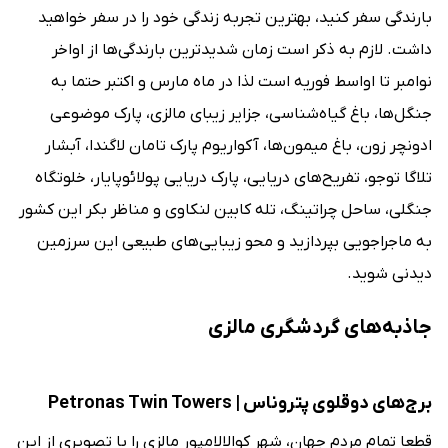
بارندگی سفر کنید، بهترین تجربه زندگی خود را در سفر خواهید
داشت. لازم به ذکر است زمان شدیدترین بارندگی‌‌ها از اواخر
نوامبر تا اواسط فوریه است لذا در ماه مارس و اکتبر حتما به
جنگل‌ها، باغ گیاه‌شناسی، جزایر زیبای مالزی، پارک موضوعی
ادونچر زون، باغ میمون‌ها، آکواریوم پارک تامان لاگندا، آبشار
تلاگا توجو، تفریح‌های دریایی، پارک دریایی پولائوپایار، خلوتگاه
جنگلی، ساحل چراتینگ، تله کابین لنکاوی و مناظر بکر این کشور
به ماجراجویی بپردازید و محو زیبایی‌های طبیعی این سرزمین
دیدنی شوید.
جاذبه‌های گردشگری مالزی
برج‌‌های دوقلوی پتروناس | Petronas Twin Towers
قطعا تمام مردم جهان، شهر کوالالامپور مالزی را با تصویری از این