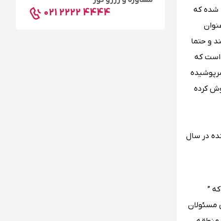
مشاوره و رزرو تور
 شده که
021 2222 4444
نوان
د و حتما
 است که
سرپوشیده
ش کرده
جایگاه اول را با 91 میلیون و 250 هزار بازدید کننده در سال
ل های 1455 و 1456 بر می گردد که ”
ی مسئولان