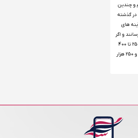
م و چندین
 در گذشته
ینه های
انند و اگر
به این بازار رفتید بدانید که بازار بزرگ استانبول دارای چهار درب اصلی می باشد و مهمتر از آن اینکه این بازار روزانه میزبان در حدود 250 تا 400
هزار بازدید کننده و گردشگر است و در سال 2014 میلادی عنوان پربازدید کننده ترین جاذبه گردشگری جهان جایگاه اول را با 91 میلیون و 250 هزار