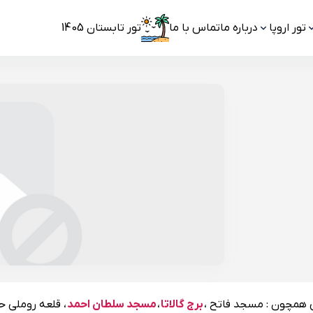
تور اروپا
درباره ما
تماس با ما
تور تابستان 1405
ی همچون : مسجد فاتح ،
برج گالاتا
،
مسجد سلطان احمد
، قلعه روملی ح