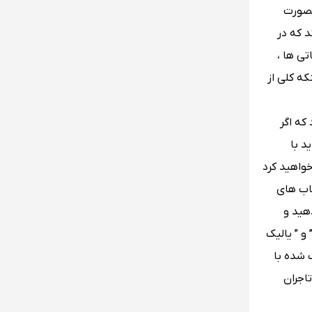
بصورت
د که در
ی‌ ها ،
ه کلی از
که اگر
د با
خواهید کرد
خاب های
هید و
ین آن ‌ها را در بازار بشناسید مثلا : رستوران ” هاوزلو ( Havuzlu ) ” ، ” قهوه خانه شرق ( sark Kahvesi ) ” و ” یالیک
نگ شده با
اجران