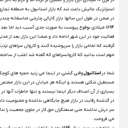
در قرن 17 میلادی این بازار را تکمیل تر کرده اند و لازم به ذکر است که به دلیل تجارت موفق بین آسیا و اروپا و وجود شهر
استراتزیک عالیش باعث شد که بازار استانبول به منطقه تجار
در ضمن در طول این سالها بازار کاپالی چارشی متاسفانه چندی
1894 میلادی بوقوع پیوست به صورت جدی آسیب دید اما بعد از
فعالیت خود در این شهر ادامه داد و ضمنا این بازار بعد از 
گرفتند که تمامی بازار را سرپوشیده کنند و کاروان سراهای نزد
مهم است بدانید که کاروانسراهای که گفته شد اغلب از ساختما
شما در
استانبول
وقتی گشتی در اینجا می زنید حجره ‌های کوچک و 
مستطیل شکلی هستند و اینکه هر خیابان در این بازار مختص 
بسیاری از آن اصناف دیگر اینجا نیستند و تنها خاطرات آنها در
در گذشته رقابت در بازار هیچ جایگاهی نداشته و ممنوعیت داشته
سر درش نداشته حتی صنعتگران حق کار در جلوی جمعیت را نداشت
می فروخت .