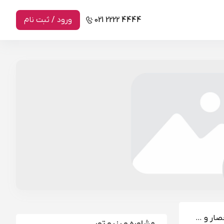
021 2222 4444
ورود / ثبت نام
صار و …