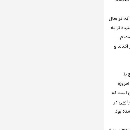
 منطقه
 که در سال
رده تر به
صمیم
آمدند و
 یا
مروزه
ین است که
بلویی در
شده بود