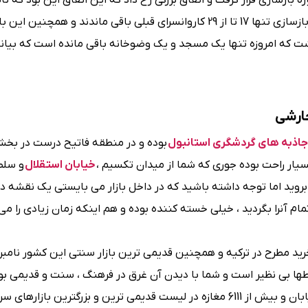
ن بازار تحت یک پروژه بازسازی قرار گرفت و اتفاق بزرگی رخ داد که این اتفاق این بود که
سبک غربی و ویترین‌ در مغازه ‌ها به چشم خورد و اینکه بعد از بازسازی تنها 17 تا از 29 کاروانسرای قبلی باقی ماندند و
چارشی
جاذبه های گردشگری استانبول
بوده و در منطقه فاتیح درست در بخش
بسیار راحت بوده جوری که شما از میدان تکسیم ،
خیابان استقلال
و سلط
ل بروید اما توجه داشته باشید که در داخل بازار می بایستی یک نقشه د
ام آنرا بگردید ، خیلی خسته کننده بوده و هم اینکه زمان زیادی را م
خرید مطرح در ترکیه و همچنین قدیمی ترین بازار سنتی این کشور نامبر
قطها بی نظیر است و شما با دیدن آن غرق در فرهنگ ، سنت و قدیمی ب
شوید ، راستی این بازار همچون یک حلزون بزرگ با حدود 58 خیابان و بیش از 6111 مغازه در لیست قدیمی ترین و بزرگترین 