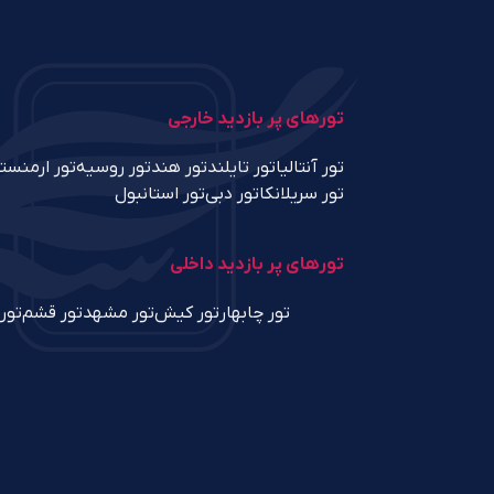
تورهای پر بازدید خارجی
تور آنتالیا
تور تایلند
تور هند
تور روسیه
تور ارمنست
تور سریلانکا
تور دبی
تور استانبول
تورهای پر بازدید داخلی
تور چابهار
تور کیش
تور مشهد
تور قشم
تور 