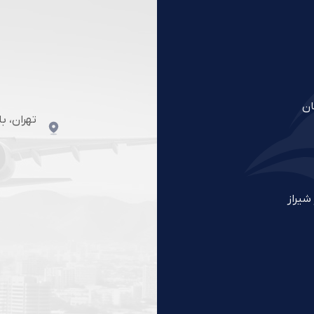
ان
تهران، ب
شیراز