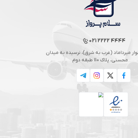
021 2222 4444
لوار میرداماد (غرب به شرق)، نرسیده به میدان
محسنی، پلاک 110 طبقه دوم