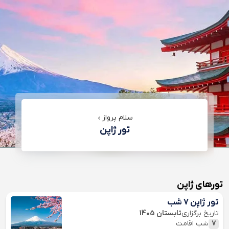
سلام پرواز
تور ژاپن
تورهای ژاپن
تور ژاپن 7 شب
تاریخ برگزاری
تابستان 1405
7
شب اقامت