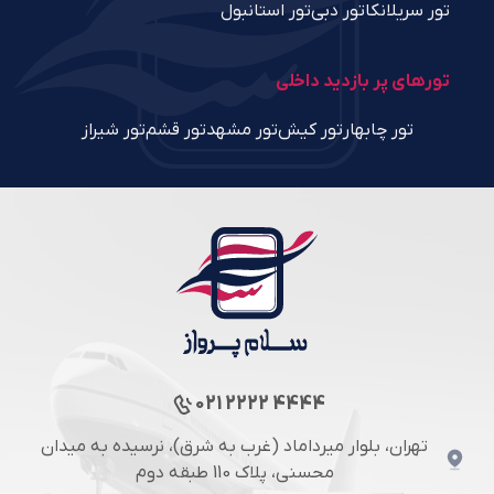
تور سریلانکا
تور دبی
تور استانبول
تورهای پر بازدید داخلی
تور چابهار
تور کیش
تور مشهد
تور قشم
تور شیراز
021 2222 4444
تهران، بلوار میرداماد (غرب به شرق)، نرسیده به میدان
محسنی، پلاک 110 طبقه دوم