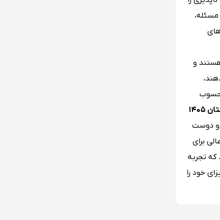
پذیری را
 مسئله،
های
وم و…) هستند و
هند،
محسوب
 ۱۴۰۵
ب و دوست
لی برای
 که تجربه
ای خود را