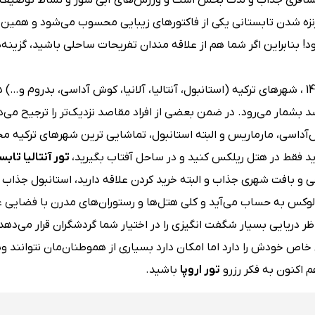
مسافری جذاب و لذت بخش است و ورزش‌های آبی شور و نشاط توصیف نا
برنزه شدن تابستانی یکی از فاکتورهای زیبایی محسوب می‌شود و همین
بنابراین اگر شما هم از علاقه مندان تفریحات ساحلی باشید، گزینه‌
پیشنهاد ما به عنوان بهترین مقاصد گردشگری در تابستان 1405 ، شهرهای ترکیه (استانبول، آنتالیا، آلانیا، کوش آداسی، بدر
شمار می‌رود. در ضمن بعضی از افراد مقاصد نزدیک‌تر را ترجیح می‌د
ش‌آداسی، مارماریس و البته استانبول، تماشایی ترین شهرهای ترکیه 
رید فقط در هتل ریلکس کنید و در ساحل آفتاب بگیرید،
تور آنتالیا تابستان
خی و بافت شهری جذاب و البته خرید کردن علاقه دارید، استانبول جذا
کس به حساب می‌آید و کلی هتل‌ها و رستوران‌های مدرن با فضایی عا
ر دریایی بسیار شگفت انگیزی را در اختیار شما گردشگران قرار می‌دهد
خاص خودش را دارد اما امکان دارد بسیاری از هموطنان‌مان نتوانند ویز
 اکنون به فکر رزرو
تور اروپا
باشید.