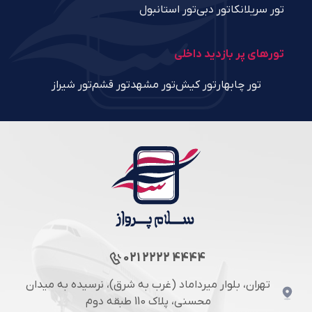
تور سریلانکا
تور دبی
تور استانبول
تورهای پر بازدید داخلی
تور چابهار
تور کیش
تور مشهد
تور قشم
تور شیراز
021 2222 4444
تهران، بلوار میرداماد (غرب به شرق)، نرسیده به میدان
محسنی، پلاک 110 طبقه دوم