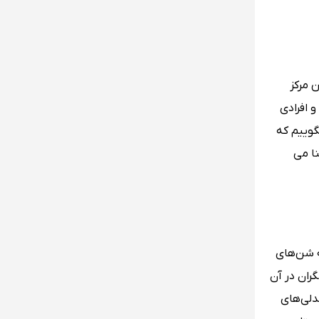
 مرکز
 افرادی
گوییم که
نا می
ه شن‌های
ران در آن
ندلی‌های