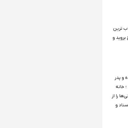
اب ترین
 این شهر سفر کردید حتما به سکوی مشاهده در طبقه 124 این برج بروید و
 آل مکتوم که محل اقامت او در سال های حکومتش که بین 1921 تا 1958 بوده و پدر
؛ خانه
‌ها را از
سناد و