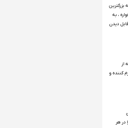
 بزرگترین
 آب توسط این فواره ، به
 هشتم ماه می 2009 بازگشایی شد و از 20 مایل دورتر قابل دیدن
 از
‌ کننده و
ی
 در هر