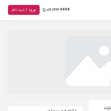
021 2222 4444
ورود / ثبت نام
رات