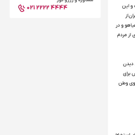
مشاوره و رزرو تور
و این
021 2222 4444
ن از
یاهو و در
ی از مردم
 دیدن
 برای
بوی وطن