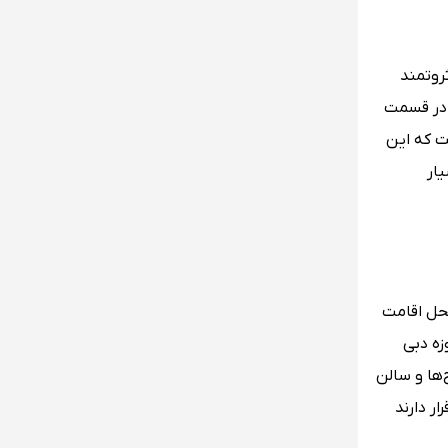
روتمند
در قسمت
ت که این
ار
 محل اقامت
هترین موزه دبی
‌ها و سالن
ر دارند