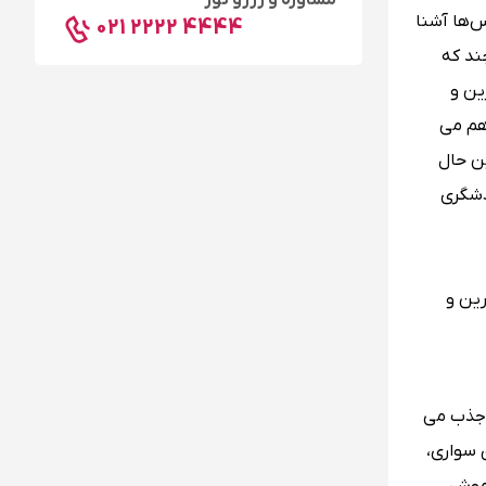
مشاوره و رزرو تور
س‌ها آشنا
021 2222 4444
چند که
ین و
اهم می
ین حال
دشگری
رین و
د جذب می
 سواری،