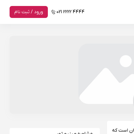
021 2222 4444
ورود / ثبت نام
وان است که