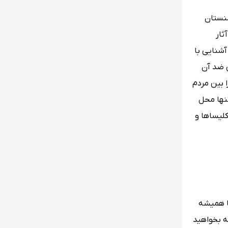
منستان
ثار
شنایی با
ی ضد آن
 بین مردم
تنها محل
لیساها و
ما همیشه
ه بخواهید