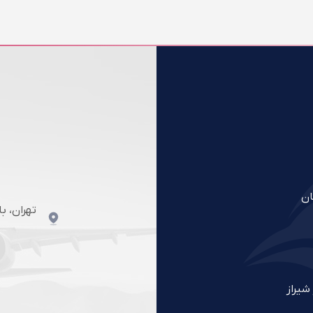
ان
تهران، ب
شیراز