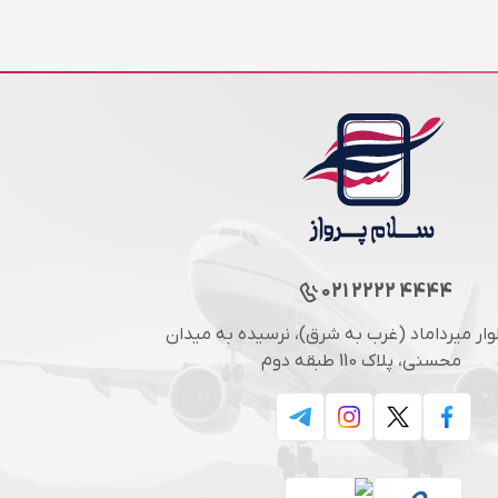
021 2222 4444
لوار میرداماد (غرب به شرق)، نرسیده به میدان
محسنی، پلاک 110 طبقه دوم