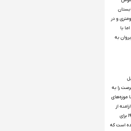
اموش
ابستان
ست. یکی دیگر از جاذبه‌های طبیعی این شهر دره گل‌های آن است که در فاصله ای حدود 50 کیلومتری و در
ما با
روان به
ل
صت را به
 موزه‌های
امنه از
جمله موزه‌هایی است که بازدیدکنندگان زیادی دارد و یکی از مهم‌ترین بناهای این کشور به شمار می رود. در این موزه که در سال 1965 برای
شده است که