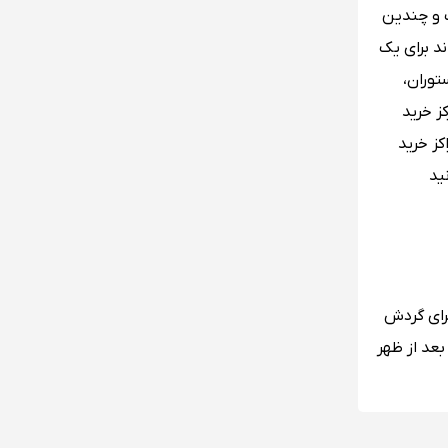
گ و چندین
ند برای یک
توران،
ز خرید
کز خرید
ید
برای گردش
عد از ظهر