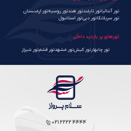
تور آنتالیا
تور تایلند
تور هند
تور روسیه
تور ارمنستان
تور سریلانکا
تور دبی
تور استانبول
تورهای پر بازدید داخلی
تور چابهار
تور کیش
تور مشهد
تور قشم
تور شیراز
021 2222 4444