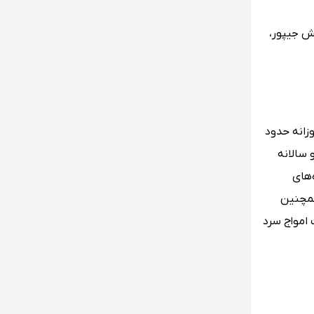
حش جیپور،
زانه حدود
 درجه سانتیگراد می‌رسد و سالانه
50 میلی متر است، ماه‌های
ناچیز است، همچنین
ود گاهی اوقات امواج سرد