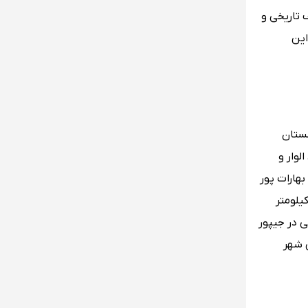
 تاریخی و
این
جستان
وار و
بهارات پور
یپور واقع شده‌اند، و طول کلی جیپور از شرق به غرب حدود 180 کیلومتر است که عرض آن از شمال به جنوب حدود 110 کیلومتر
کعب منابع آب زیرزمینی در جیپور
 دهمین شهر