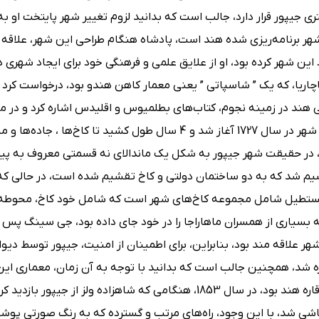
ر ابتدا پایتخت او کهربا بود که در فاصله 11 کیلومتری جیپور قرار دارد، جالب است که بدانید لزوم تغییر شهر پایتخت ا
ر برنامه‌ریزی شده هند است، پادشاه هنگام طراحی این شهر، علاقه 
ین شهر کرده بود، او از علایق علمی و فرهنگی خود برای ایجاد شهری 
چاریا، که یک ” شاسپاتی ” یعنی معمار کاهن هندو بود، درخواست کرد ت
ی هند در زمینه نجوم، کتاب‌های بطلمیوس و اقلیدس اشاره کرد و در مو
طرح با پادشاه بحث کرد، با یک برنامه استراتژیک، ساخت و ساز شهر در سال 1727 آغاز شد و 4 سال طول کشید تا کاخ‌
ر حقیقت شهر جیپور به شکل یک ماندالای نه قسمتی معروف به پیتاپ
ک تقسیم شد که به دو ساختمان دولتی و کاخ تقشیم شده است، در حالی 
ستطیل شامل مجموعه کاخ‌های شهر است که شامل خود کاخ، محوطه‌ه
ه بسیاری از همسران ماهاراجا را در خود جای داده بود، جی سینگ پس ا
هر علاقه مند بود، بنابراین، برای اطمینان از امنیت، جیپور توسط دیو
 شد، همچنین جالب است که بدانید با توجه به آن زمان، معماری ای
بسیار پیشرفته، علمی و مطمئنا از نظر معماری بهترین در شبه قاره هند بود، در سال 1853، هنگامی که شاهزاده ولز از جیپو
قاشی شد، با این وجود، راه‌های مرتب و گسترده که به رنگ صورتی پوش