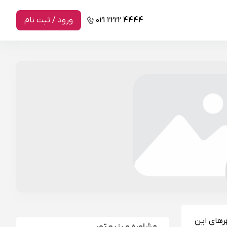
021 2222 4444
ورود / ثبت نام
رهای این