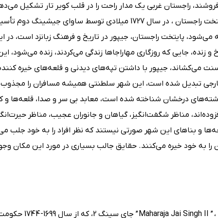
روشند، راجستان غربی یک مدار راحت را در قلب کویر تار تشکیل می‌ده
تاریخ، سبک زندگی و معماری خود را شکل داده است، جیپو ، پایتخت راجستان ، در سال 1727 میلادی توسط ساوای
ی‌شود، پایتخت راجستان، جیپور در تاریخ و فرهنگ زبانزد است، در ا
 زنده، جایی که روزگاری مهاراجاها زندگی می‌کردند، زنده می‌شود، ای
سنت می‌کشاند، جیپور با داشتن تپه‌های دیدنی و قلعه‌های خیره کننده
خارجی تبدیل شده است، این شهر سلطنتی همیشه مسافران را مجذوب 
ذشته‌های درخشان شناخته شده است، معابد بی سر و صدا، قلعه‌ها و ک
ده‌اند، مناظر شگفت‌انگیز، گیاهان و جانوران عجیب، مناظر حیرت‌انگی
عه‌ها و بناهای این شهر صورتی نیستند که نظر افراد را به خود جلب می‌
 به خود خیره می‌کنند. حقایق جالب بسیاری در مورد این مکان وجود
جیپور، شهر صورتی در سال 1727 توسط ”  II ” ، ” Kachhwaha Rajput