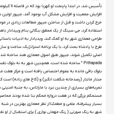
تأسیس شد، د
افزایش جمعیت و افزایش مشکل آب بوجود آمد، جیپور اولین شه
خرج کردن داشت و قبل از ساختن جیپور مطالعات زیادی در مود ا
استفاده کرد، جی سینگ از یک محقق بنگالی بنام وییدادار باها
طراحی معماری شهر به او کمک کند، ویدیادار به ادبیات باستان
اصلی تکمیل شوند، جیپور طبق اصول معماری هند ساخته شد، د
Pithapada ” ساخته شده است، همچنین شهر به نه بلو
بلوک باقی مانده به عموم اختصاص یافته است و مرکز هفت م
جنتار مانتار (رصدخانه شگفت انگیز) و (کاخ های زنانه) است ک
تجربه‌های بسیاری از چندین نبرد با ماراتاس، به جنبه امنیتی ش
مستحکم بزرگی که در هفت دروازه محکم بنا شده بودند محاصره
شهر به رنگ صورتی ( رنگ مهمان نوازی ) برای استقبال از او ن