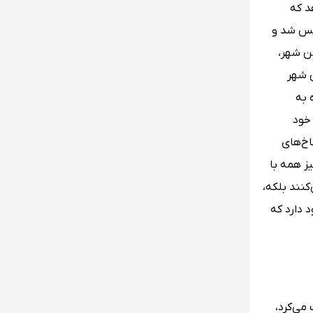
د که
 جیشینگ دوم تأسیس شد و
ین شهر،
ن شهر
 به
خود
اخ‌های
ز همه با
کنند بلکه،
 دارد که
Maharaja Jai Singh ” جای سینگ 2، که از سال 1699-1744 حکومت می‌کرد،