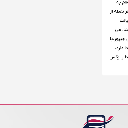
ودگاه دارای یک ترمینال، یعنی ترمینال 2 است که هم به
 نقطه از
یالت
نند، می
آهن جیپور، با
 دارد،
قطار لوکس