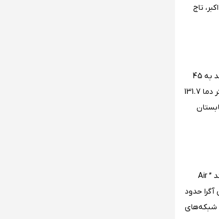
بر، تاج
شهر آگرا دارای آب و هوای نیمه گرمسیری قاره‌ای است و تابستان‌های طولانی و گرم آن از آوریل تا سپتامبر است که دمای هوا می تواند به 45
درجه سانتیگراد برسد، در آگرا حداکثر دما در تابستان 45 درجه سانتیگراد و حداقل دما در حدود 21.9 درجه سانتیگراد و در زمستان حداکثر دما 131.7
ل تابستان
آگرا فقط یک فرودگاه به نام کریا ” Kheria ” دارد که یک پایگاه نظامی و یک فرودگاه تجاری نیز هست، فقط خطوط هوایی محدودی مانند ” Air
 آگرا حدود
د، همچنین شبکه‌های