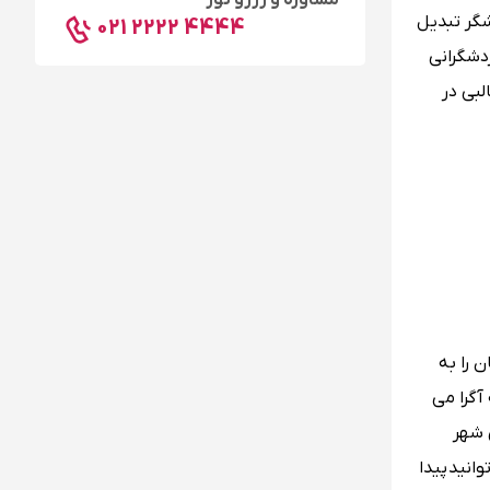
مشاوره و رزرو تور
شگر تبدیل
021 2222 4444
دشگرانی
لبی در
 را به
آگرا می
 شهر
انید پیدا