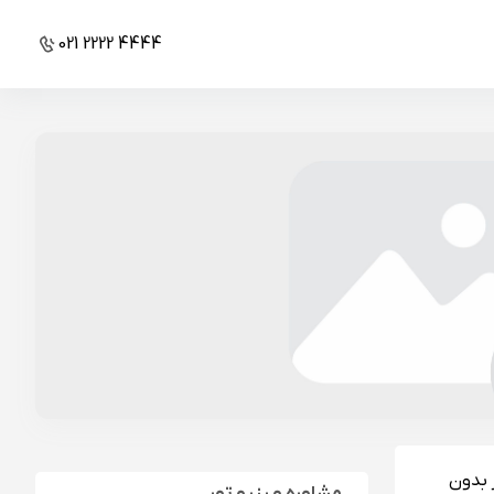
021 2222 4444
 بدون