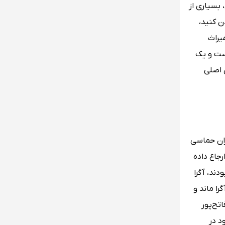
بسیاری از
ن کنید،
یراث
است و یک
 اصلی
وران حماسی
رجاع داده
ند، آگرا
ا ماند و
اتح‌پور
د در