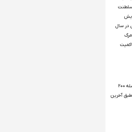
ه سلطنت
ایش
 در سال
 مرگ
اکمیت
آگرا در ایالت اوتار پرادش غربی در شمال هند، این منطقه در دشت هندو – گنگتی در سواحل غربی رودخانه یامونا ( Jumna ) و در فاصله 200
 جنوب شرقی دهلی واقع شده است و سالانه بیشترین تعداد گردشگر را به خود اختصاص می‌دهد، جمعیت آگرا در سال 2019 طبق آخرین