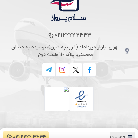
021 2222 4444
تهران، بلوار میرداماد (غرب به شرق)، نرسیده به میدان
محسنی، پلاک 110 طبقه دوم
فهرست
021 2222 4444