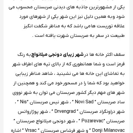
یکی از مشهور‌ترین جاذبه های دیدنی صربستان محسوب می‌
شود و به همین دلیل نیز این شهر یکی از شهرهای مورد
علاقه توریست ‌ها می باشد که به مناظر شگفت ‌انگیز
طبیعت در سفر به صربستان شهرت یافته است .
سقف اکثر خانه‌ ها در
شهر زیبای دونجی میلانواچ
به رنگ
قرمز است و شما همانطوری که از بالای تپه‌ های اطراف شهر
به تماشای این خانه‌ ها می نشینید ، شاهد مناظر زیبایی
خواهید بود که شما را در مسحور خود می کند و همچنین از
شهر های مهم دیگر کشور صربستان می توان به شهر نووی
ساد صربستان ” Novi Sad ” ، شهر نیس صربستان ” Nis ” ،
شهر دراونگراد صربستان ” Drvengrad ” ، شهر پوژارواتس
صربستان ” Pozarevac ” ، شهر دونجی میلانواچ صربستان ”
Donji Milanovac ” و شهر فرشاس صربستان ” Vrsac ” اشاره