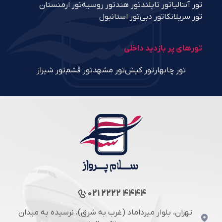
تور آنتالیا
تور تایلند
تور هند
تور روسیه
تور ارمنستان
تور سریلانکا
تور دبی
تور استانبول
تورهای پر بازدید داخلی
تور چابهار
تور کیش
تور مشهد
تور قشم
تور شیراز
021 2222 4444
تهران، بلوار میرداماد (غرب به شرق)، نرسیده به میدان