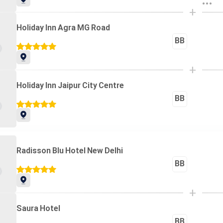
+
Holiday Inn Agra MG Road
BB
+
Holiday Inn Jaipur City Centre
BB
Radisson Blu Hotel New Delhi
BB
+
Saura Hotel
BB