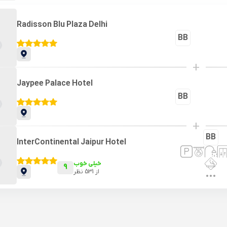
Radisson Blu Plaza Delhi
BB
+
Jaypee Palace Hotel
BB
+
BB
InterContinental Jaipur Hotel
خیلی خوب
9
از
531
نظر