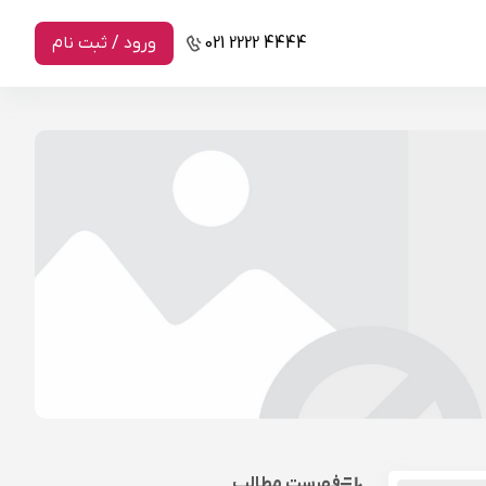
021 2222 4444
ورود / ثبت نام
فهرست مطالب