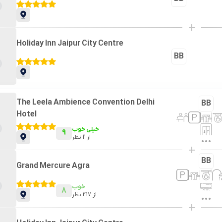
+
Holiday Inn Jaipur City Centre
BB
The Leela Ambience Convention Delhi
BB
Hotel
خیلی خوب
9
از
2
نظر
+
BB
Grand Mercure Agra
خوب
8
از
417
نظر
+