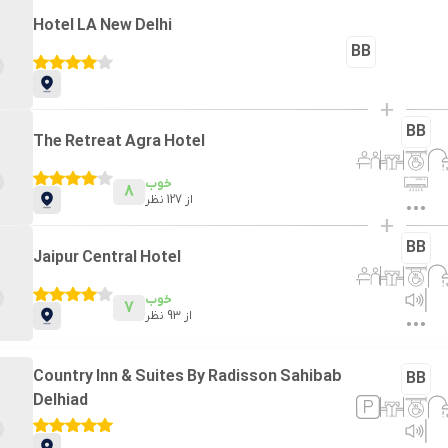
Hotel LA New Delhi
BB
+
BB
The Retreat Agra Hotel
خوب
8
از
127
نظر
+
BB
Jaipur Central Hotel
خوب
7
از
93
نظر
Country Inn & Suites By Radisson Sahibab
BB
Delhiad