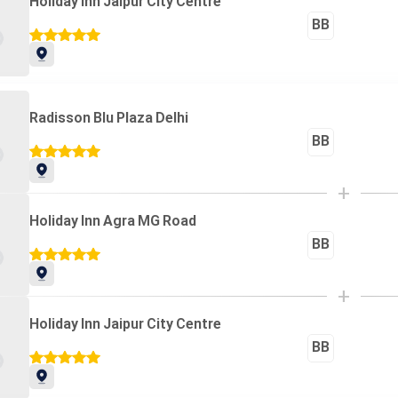
Holiday Inn Jaipur City Centre
BB
Radisson Blu Plaza Delhi
BB
+
Holiday Inn Agra MG Road
BB
+
Holiday Inn Jaipur City Centre
BB