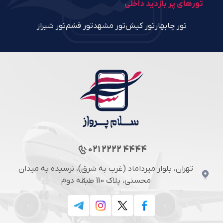
تورهای پر بازدید داخلی
تور چابهار
تور کیش
تور مشهد
تور قشم
تور شیراز
021 2222 4444
تهران، بلوار میرداماد (غرب به شرق)، نرسیده به میدان
محسنی، پلاک 110 طبقه دوم