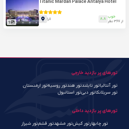
Titanic Mardan Palace Antalya Hotel
خوب
8.8
لارا
از
367
نظر
1
تورهای پر بازدید خارجی
تور آنتالیا
تور تایلند
تور هند
تور روسیه
تور ارمنستان
تور سریلانکا
تور دبی
تور استانبول
تورهای پر بازدید داخلی
تور چابهار
تور کیش
تور مشهد
تور قشم
تور شیراز