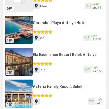
خوب
7.5
سیده
از
126
نظر
0
Corendon Playa Antalya Hotel
خوب
8.6
کمر
از
394
نظر
1
Ela Excellence Resort Belek Antalya
خوب
8.9
بلک
از
237
نظر
7
Asteria Family Resort Belek
خوب
7.3
از
1
نظر
1