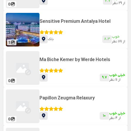
7.7
از
29
نظر
0
Sensitive Premium Antalya Hotel
خوب
8.3
بلک
از
181
نظر
1
Ma Biche Kemer by Werde Hotels
خیلی خوب
9.7
از
11
نظر
0
Papillon Zeugma Relaxury
خیلی خوب
10
از
4
نظر
0