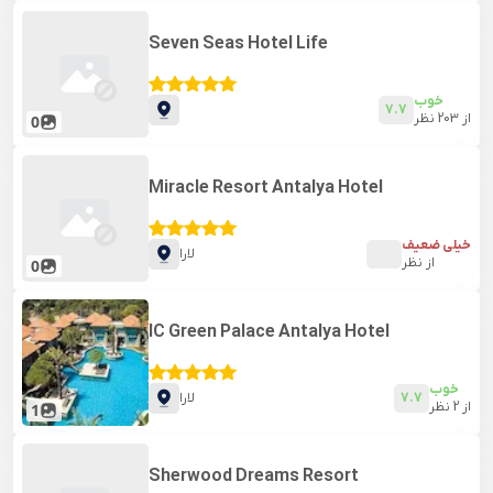
Seven Seas Hotel Life
خوب
7.7
از
203
نظر
0
Miracle Resort Antalya Hotel
خیلی ضعیف
لارا
از
نظر
0
IC Green Palace Antalya Hotel
خوب
7.7
لارا
از
2
نظر
1
Sherwood Dreams Resort