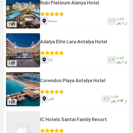
Rubi Platinum Alanya Hotel
خوب
8.9
سیده
از
1
نظر
7
Adalya Elite Lara Antalya Hotel
خوب
8.3
لارا
از
1
نظر
1
Corendon Playa Antalya Hotel
خوب
8.6
کمر
از
394
نظر
1
IC Hotels Santai Family Resort