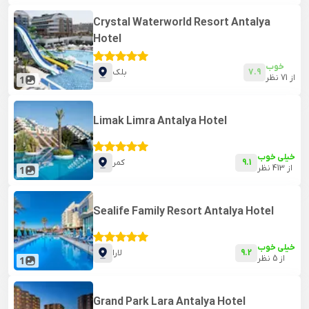
Crystal Waterworld Resort Antalya
Hotel
خوب
7.9
بلک
از
71
نظر
1
Limak Limra Antalya Hotel
خیلی خوب
9.1
کمر
از
413
نظر
1
Sealife Family Resort Antalya Hotel
خیلی خوب
9.2
لارا
از
5
نظر
1
Grand Park Lara Antalya Hotel