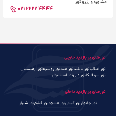
مشاوره و رزرو تور
021 2222 4444
تورهای پر بازدید خارجی
تور آنتالیا
تور تایلند
تور هند
تور روسیه
تور ارمنستان
تور سریلانکا
تور دبی
تور استانبول
تورهای پر بازدید داخلی
تور چابهار
تور کیش
تور مشهد
تور قشم
تور شیراز