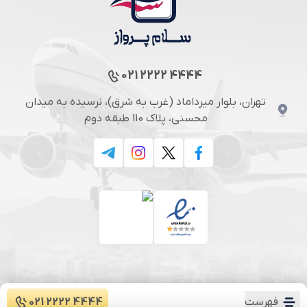
021 2222 4444
تهران، بلوار میرداماد (غرب به شرق)، نرسیده به میدان
محسنی، پلاک 110 طبقه دوم
فهرست
021 2222 4444