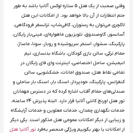
وقتی صحبت از یک هتل 5 ستاره لوکس آلانیا باشد به طور
حتم انتظارات از آن بالا خواهد بود. از امکانات این هتل
لاکچری می‌توان به رستوران، کافی‌شاپ، ترانسفر فرودگاهی،
آسانسور، گاوصندوق، تلویزیون ماهواره‌ای، مینی‌بار رایگان،
پارکینگ، سشوار، استخر سرپوشیده و روباز، سونا، ماساژ،
حمام ترکی، سالن بازی کودکان، باشگاه بدنسازی، تیم
انیمیشن، ساحل اختصاصی، اینترنت وای فای رایگان در
تمامی نقاط هتل، صندوق امانات، خشکشویی، سالن
کنفرانس، پارکینگ، خودپرداز، اسنک بار، اسنک بار ساحلی و
صندلی‌های حمام آفتاب اشاره کرده که در دسترس مهمانان
تور هتل اورنج کانتی آلانیا قرار دارد. البته پذیرش 24 ساعته،
خدمات نگهداری چمدان، خدمات معلوین و خدمات آرایشگاه
و زیبایی از دیگر امکانات عمومی هتل مذکور است. یکی دیگر
از امکانات یا بهتر بگوییم ویژگی منحصر به‌فرد
تور آلانیا هتل