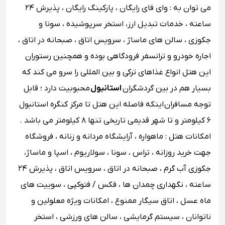
می توان به : وای ‌فای رایگان ‌، پارکینگ رایگان ، پذیرش ۲۴
ساعته ، خدمات تبدیل ارز، استخر سرپوشیده ، سونا و
جکوزی ، سالن های ماساژ ، سرویس اتاق ، صبحانه در اتاق ،
اجاره خودرو و ترانسفر فرودگاهی بوده و همچنین رستوران
این هتل انواع غذاهای ترکی و بین ‌المللی را سرو می ‌کند که
بسیار هم در بین گردشگران
استانبول
محبوبیت دارد ؛ قابل
توجه مسافران اینکه فاصله این هتل تا مرکز کنگره استانبول
۶ کیلومتر و تا شهر قدیمی تاریخی تنها ۸ کیلومتر می باشد .
امکانات هتل : ماهواره ، آرایشگاه مردانه و زنانه ، فروشگاه
جهت خرید روزانه ، تراس ، سونا ، سولاریوم ، اسپا و ماساژ،
جکوزی آب گرم ، صبحانه در اتاق ، سرویس اتاق ، پذیرش ۲۴
ساعته ، نگهداری چمدان‌ ها ، فکس / فتوکپی ، سوییت های
ماه عسل ، اتاق سیگار ممنوع ، امکانات ویژه معلولین و
ناتوانان ، سیستم گرمایشی ، سالن های ورزشی ، استخر