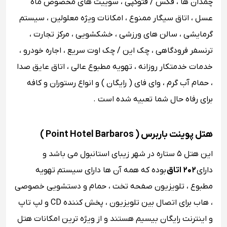
چمدان ‌ها ، فکس / فتوکپی ، سوییت های مخصوص ماه
عسل ، اتاق سیگار ممنوع ، امکانات ویژه معلولین ، سیستم
گرمایشی ، سالن های ورزشی ، خشکشویی ، مرکز تجارت ،
ترنسفر فرودگاهی ، چک این / چک اوت سریع ، اجاره خودرو ،
خدمات خدمتکار روزانه ، تهویه مطبوع عالی ، اتاق عایق صدا
، حمام آب گرم ، وای ‌فای ( رایگان ) و انواع رستوران و کافه
برای رفاه حال شما تعبیه شده است .
هتل پوینت باربرس ( Point Hotel Barbaros )
این هتل ۵ ستاره در شهر زیبای استانبول می باشد و
دارای
۲۰۲ اتاق
بوده که همه‌ آن‌ ها دارای سیستم تهویه
مطبوع ، تلویزیون صفحه تخت ، حمام و دستشویی خصوصی
، هاب برای اتصال بین تلویزیون ، پخش کننده CD و لپ تاپ
و اینترنت رایگان بیسیم هستند و از ویژه ترین امکانات هتل