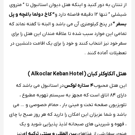
از تنتان به دور کنید و اینکه هتل دیوان استانبول تا ” متروی
شیشلی ” تنها ۱۲ دقیقه فاصله دارد و
” کاخ دولما باغچه و پل
بسفر “
در پنج کیلومتری آن می باشد و البته نا گفته نماند که
تمامی این موارد سبب شده تا علاقه مندان این هتل را برای
سفر خود نیز انتخاب کنند و خود را برای یک اقامت دلنشین در
تعطیلات آماده کنند .
هتل آلکاوکلر کبان ( Alkoclar Keban Hotel )
این هتل محبوب
۴ ستاره لوکس
در استانبول می باشد که
دارای ۸۴ اتاق است که مجهز به سیستم تهویه مطبوع ،
تلویزیون صفحه تخت و مینی ‌بار ، حمام خصوصی و … می
باشد و شما عزیزان این امکان را دارید که هر روز صبح با چای
، قهوه و شیرینی ‌های صبحانه‌ لذیذ پذیرایی شوید و یک
منوی سفارشی از غذاهای
بین‌ المللی و سنتی ترکیه ای
نیز