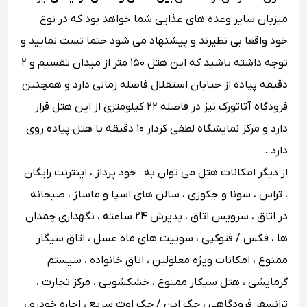
میزبان سایر وعده‌ های غذایی شما خواهد بود که در نوع
خود واقعا بی نظیرند و پیشنهاد می شود حتما تست نمایید و
توجه داشته باشید که این هتل ۱۵۰ متر از میدان تقسیم و ۲
دقیقه پیاده از خیابان استقلال فاصله زمانی دارد و همچنین
فرودگاه آتاتورک نیز در فاصله ۲۲ کیلومتری از این هتل قرار
دارد و مرکز نمایشگاه لطفی کردار ۱۰ دقیقه با هتل پیاده روی
دارد .
از دیگر امکانات هتل می توان به : خود پرداز ، اینترنت رایگان
، تراس ، سونا و جکوزی ، سالن های اسپا و ماساژ ، صبحانه
در اتاق ، سرویس اتاق ، پذیرش ۲۴ ساعته ، نگهداری چمدان
‌ها ، فکس / فتوکپی ، سوییت های ماه عسل ، اتاق سیگار
ممنوع ، امکانات ویژه معلولین ، اتاق خانواده ، سیستم
گرمایشی ، هتل سیگار ممنوع ، خشکشویی ، مرکز تجارت ،
ترانسفر فرودگاهی ، چک این / چک اوت سریع ، اجاره خودرو ،