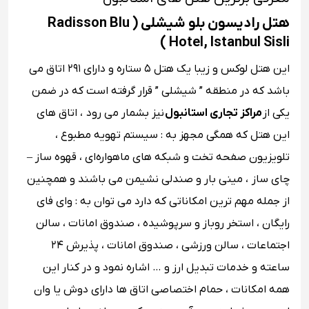
هتل رادیسون بلو شیشلی ( Radisson Blu
Hotel, Istanbul Sisli )
این هتل لوکس و زیبا یک هتل ۵ ستاره و دارای ۲۹۱ اتاق می
باشد که در منطقه ” شیشلی ” قرار گرفته است که در ضمن
یکی از
مراکز تجاری استانبول
نیز بشمار می رود ، اتاق های
این هتل که همگی مجهز به : سیستم تهویه مطبوع ،
تلویزیون صفحه تخت و شبکه‌ های ماهواره‌ای ، قهوه ساز –
چای ساز ، مینی ‌بار و صندلی نشیمن می باشند و همچنین
از جمله مهم‌ ترین امکاناتی که دارد می توان به : وای ‌فای
رایگان ، استخر روباز و سرپوشیده ، صندوق امانات ، سالن
اجتماعات ، سالن ورزشی ، صندوق امانات ، پذیرش ۲۴
ساعته و خدمات تبدیل ارز و … اشاره نمود و در کنار این
همه امکانات ، حمام اختصاصی اتاق‌ ها دارای دوش یا وان