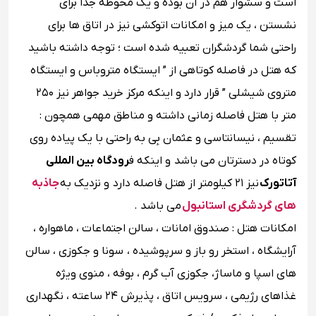
است و سشوار هم در آن بوده و یک محوطه جدا برای
نشستن ، یک میز و امکانات اتوکشی نیز در اتاق ها برای
راحتی شما گردشگران تعبیه شده است ؛ توجه داشته باشید
که هتل در فاصله کوتاهی از ” ایستگاه متروباس و ایستگاه
متروی شیشلی ” قرار دارد و اینکه مرکز خرید جواهر نیز ۲۵۰
متر با هتل فاصله زمانی داشته و مناطق مهمی همچون :
تقسیم ، نیسانتاسی و عثمان بِی به راحتی با یک پیاده روی
کوتاه در دسترتان می باشد و اینکه ف
رودگاه بین ‌المللی
آتاتورک
نیز ۲۱ کیلومتر از هتل فاصله دارد و نزدیک به
جاذبه
های گردشگری استانبول
می باشد .
امکانات هتل : صندوق امانات ، سالن اجتماعات ، ماهواره ،
آرایشگاه ، استخر رو باز و سرپوشیده ، سونا و جکوزی ، سالن
های اسپا و ماساژ، جکوزی آب گرم ، بوفه ، منوی ویژه
غذاهای رژیمی ، سرویس اتاق ، پذیرش ۲۴ ساعته ، نگهداری