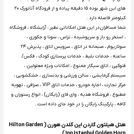
های این شهر بوده ۱۵ دقیقه پیاده و از فرودگاه آتاتورک ۲۰
کیلومتر فاصله دارد .
شما مسافران در این هتل امکاناتی نظیر : آرایشگاه ، فروشگاه
، استخر رو باز و سرپوشیده ، تراس ، سونا و جکوزی ،
سولاریوم ، صبحانه در اتاق ، سرویس اتاق ، پذیرش ۲۴
ساعته ، خدمات بلیط ، خدمات پرستاری کودک ، فکس/
فتوکپی ، اتاق سیگار ممنوع ، امکانات ویژه معلولین ،
سیستم گرمایشی ، سالن ورزشی و بدنسازی ، خشکشویی ،
مرکز تجارت ، اجاره خودرو ، خدمات اتاق VIP ، صرافی ، تهویه
مطبوع ، فروشگاه هدیه ، وای ‌فای (رایگان) ، انواع رستوران و
کافه ، پارکینگ رایگان را در خود جای داده است .
هتل هیلتون گاردن این گلدن هورن ( Hilton Garden
Inn Istanbul Golden Horn )