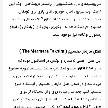
سرپوشیده و باز ، خشکشویی ، ترانسفر فرودگاهی ، چک این
/ چک اوت سریع ، اجاره خودرو ، اتاق بازی برای کودکان ،
خدمات خدمتکار روزانه ، خدمات اتاق VIP ، صرافی ، تهویه
مطبوع ، فروشگاه هدیه ، جکوزی ، وای‌ فای ( رایگان ) ، انواع
رستوران و کافه نیز موجود است .
هتل مارمارا تقسیم ( The Marmara Taksim )
این هتل ، هتلی ۵ ستاره و لوکس در استانبول بوده که
دارای
۳۸۸ اتاق
است و امکاناتی مانند سیستم تهویه مطبوع
، بالکن یا تراس ، تلویزیون ، مینی بار ، حمام اختصاصی و …
می باشد و در ضمن هتل مارمارا تقسیم از ایستگاه مترو
تقسیم تنها چند قدم پیاده روی و از ایستگاه تراموای
کاباتاس ۲ دقیقه با ماشین فاصله زمانی دارد و همچنین
هتل از
” کاخ دلمه ‌باغچه “
که یکی از محبوب ترین جاذبه