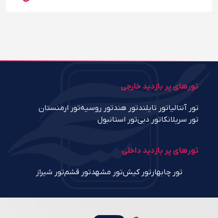
تورهای پر بازدید خارجی
تور آنتالیا
تور تایلند
تور هند
تور روسیه
تور ارمنستان
تور سریلانکا
تور دبی
تور استانبول
تورهای پر بازدید داخلی
تور چابهار
تور کیش
تور مشهد
تور قشم
تور شیراز