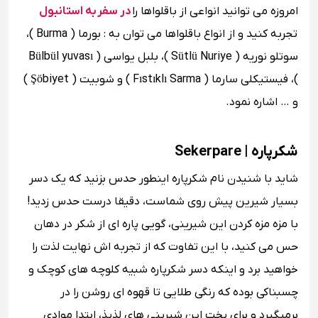
امروزه می توانید انواعی از باقلواها را
در سفر به استانبول
تجربه کنید و از انواع باقلواها می توان به : بورما ( Burma )،
سوتلو نوریه ( Sütlü Nuriye )، بلبل یواسی ( Bülbül yuvası
)، فیستیکلی سارما ( Fıstıklı Sarma ) و شوبیت ( Şöbiyet )
و … اشاره نمود.
شکرپاره | Sekerpare
شاید با شنیدن نام شکرپاره اینطور حدس بزنید که یک دسر
بسیار شیرین پیش روی شماست، دقیقا درست حدس زدید!
با مزه مزه کردن این شیرینی، گویی پاره ای از شکر در دهان
حس می کنید، با این تفاوت که از تجربه اش نهایت لذت را
خواهید برد و اینکه دسر شکرپاره شبیه کلوچه های کوچک و
چسبناکی بوده که رنگی طلایی تا قهوه ای روشن را در
برمیگیرد و برای پخت این شیرینی های لذیذ، ابتدا موادی