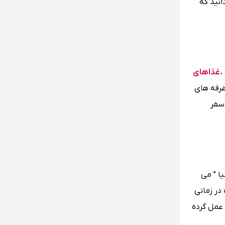
نید که
،
غذاهای
غرفه های
 سفر
ا ” می
 این گیاه در زمانی
عمل گرده