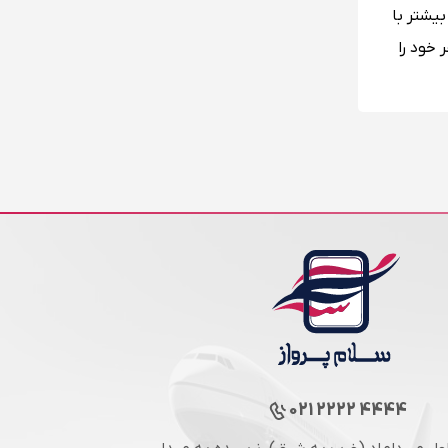
بیشتر با
 خود را
021 2222 4444