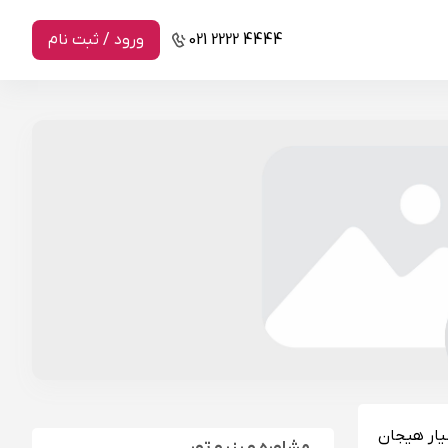
021 2222 4444
ورود / ثبت نام
یار هیجان