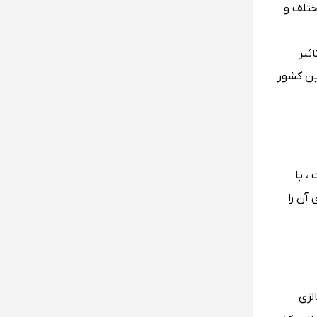
ختلف و
ثیر
 این کشور
، با
آن را
لزی