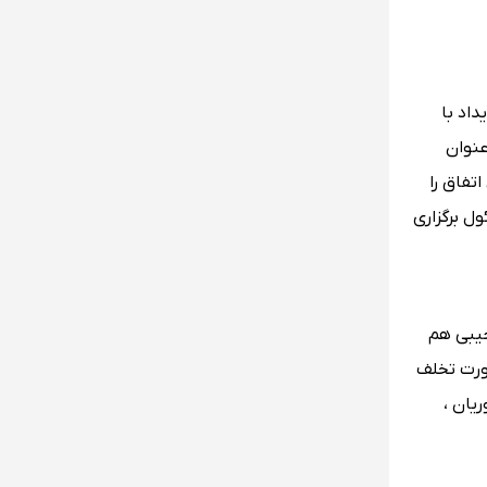
ناپاک و نجس می شمارند ، در سال 2014 در یک رویداد با
عنوان
تفاق را
ل برگزاری
جیبی هم
صورت تخلف
یان ،