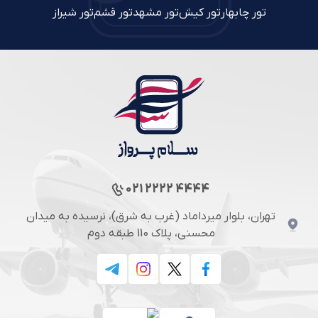
تور چابهار
تور کیش
تور مشهد
تور قشم
تور شیراز
021 2222 4444
تهران، بلوار میرداماد (غرب به شرق)، نرسیده به میدان
محسنی، پلاک 110 طبقه دوم