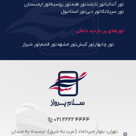
تور آنتالیا
تور تایلند
تور هند
تور روسیه
تور ارمنستان
تور سریلانکا
تور دبی
تور استانبول
تورهای پر بازدید داخلی
تور چابهار
تور کیش
تور مشهد
تور قشم
تور شیراز
021 2222 4444
تهران، بلوار میرداماد (غرب به شرق)، نرسیده به میدان