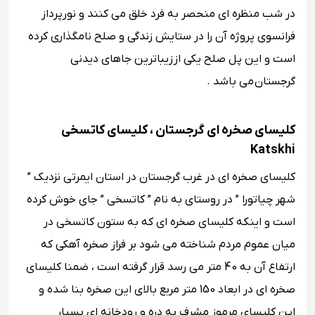
در شب منظره ‌ای منحصر به فرد خلق می‌ کنند و نورپرداز
فرانسوی پروژه آن را در ستایش زندگی و صلح نامگذاری کرده
است و این پل صلح یکی از زیباترین جاهای دیدنی
گرجستان می باشد .
کلیسای صخره ای گرجستان ، کلیسای کاتسخی
Katskhi
کلیسای صخره ای در غرب گرجستان در استان ایمرتی نزدیک ”
شهر چیاتورا ” در روستای به نام ” کاتسخی ” جای خوش کرده
است و اینکه کلیسای صخره ای که به ستون کاتسخی در
میان عموم مردم شناخته می شود بر فراز صخره آهکی که
ارتفاع آن به 40 متر می رسد قرار گرفته است ، ضمنا کلیسای
صخره ای در ابعاد 150 متر مربع بالای این صخره بنا شده و
این کلیسای مرموز مشرف به دره و رودخانه ای بسیار