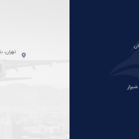
ان
تهران، ب
شیراز