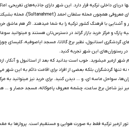
ها دریای داخلی ترکیه قرار دارد. این شهر دارای جاذبه‌های تفریحی، اما
تاریخی، و همچنین مراکز خرید متنوعی است. همچنین محله‌های معروفی همچون محله سلطان احمد (ahmet
(Besiktas) و محله بالات (Balat) را دارد که فرصت گشت و گذار و آشنایی با فرهنگ کشور ترکیه را 
مراکز خریدی همچون مرکز خرید استانبول مال، مرکز خرید ایستینیه پارک و مرکز خرید بازار
ه‌های گردشگری استانبول، نظیر برج گالاتا، مسجد ایاصوفیه، کلیسای چور
در رستوران‌های این شهر تجربه کنید.
بعد از چند روز گشت و گذار در استانبول، در تور ترکیبی خود عازم شهر ازمیر می‎شوید. خوب است بدانید که بعد از استانبول و آنکار، 
 تنها گردشگران بلکه بعضی از افراد برای اقامت دائم به این شهر می 
تور ازمیر شما می‎توانید از شهرهای باستانی، درختان نخل، رستوران‌ها، سواحل ماسه ای، و … دید
ری ازمیر نیز شامل برج ساعت، چشمه معروف پاموکاله، مسجد حصار و … ه
ه صورت زمینی، ریلی و هوایی برگزار می‎شود ولی تور ازمیر ترکیه فقط به صورت هوایی و مستقیم است. پروازها به 