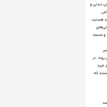
کن دیدنی و
Sultan)، محله بشیکتاش
به شما می‎دهند. اگر هم عاشق خرید هستید،
 گراند در دسترس‌تان هستند و می‎توانید سوغاتی‌های
ا و مسجد
ازمیر
روند. در
ن کنید. برای خرید نیز می‎توانید به مرکز خرید
ستند که
مقصد