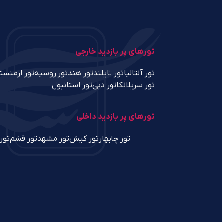
تورهای پر بازدید خارجی
تور آنتالیا
تور تایلند
تور هند
تور روسیه
تور ارمنست
تور سریلانکا
تور دبی
تور استانبول
تورهای پر بازدید داخلی
تور چابهار
تور کیش
تور مشهد
تور قشم
تور 