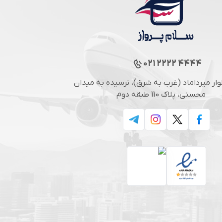
021 2222 4444
لوار میرداماد (غرب به شرق)، نرسیده به میدان
محسنی، پلاک 110 طبقه دوم