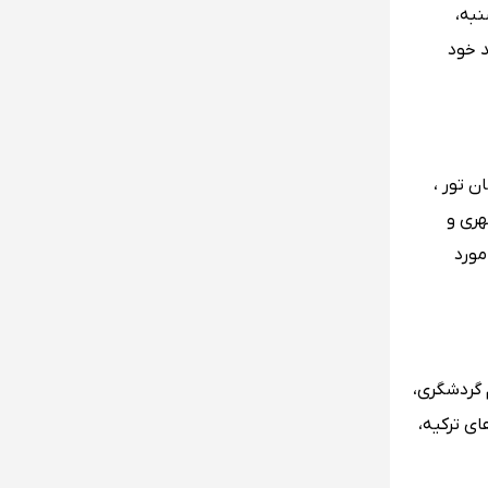
نبه،
3 دقیقه پرواز به مقصد خود
ن تور ،
هری و
مورد
م گردشگری،
ی ترکیه،