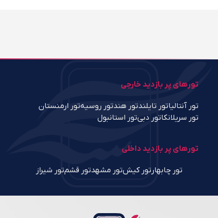
تورهای پر بازدید خارجی
تور آنتالیا
تور تایلند
تور هند
تور روسیه
تور ارمنستان
تور سریلانکا
تور دبی
تور استانبول
تورهای پر بازدید داخلی
تور چابهار
تور کیش
تور مشهد
تور قشم
تور شیراز