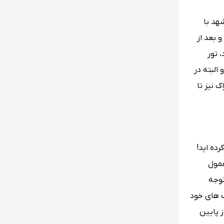
هد با
 بعد از
د، تور
ن اختلاف قیمت حدودا 2 برابر هم میشود و البته در
 نیز تا
رده اید!
عمول
توجه
‌ های خود
 پایین