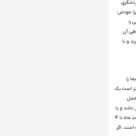
یگر مقاصد گردشگری
ویزا خودش
ی را
 طی آن
د و با
پیما را
تر است یک
 محل
باشد و یا
حتی در حومه شهر قرار گرفته شده باشد، هزینه پایین‌تری برای اقامت می‌‌پردازید. اما بهترین تاریخ شروع سفر نوروزی به دبی 27 اسفند ماه تا 4
 است. اگر