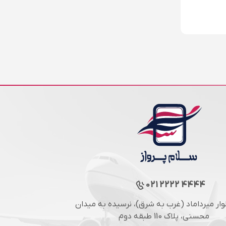
021 2222 4444
لوار میرداماد (غرب به شرق)، نرسیده به میدان
محسنی، پلاک 110 طبقه دوم