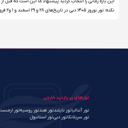
این بازه زمانی را انتخاب کردید پیشنهاد ما این است که قبل از
نکته: تور نوروز ۱۴۰۵ دبی در تاریخ‌های 28 و 29 اسفند و 1 و2 فروردین کمی گران‌تر از بقیه تاریخ‌ها می‌باشد.
تورهای پر بازدید خارجی
تور آنتالیا
تور تایلند
تور هند
تور روسیه
تور ارمنست
تور سریلانکا
تور دبی
تور استانبول