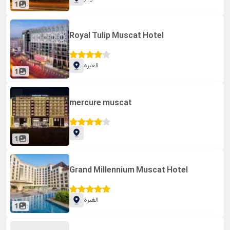
1
Royal Tulip Muscat Hotel
الغبره
1
mercure muscat
1
Grand Millennium Muscat Hotel
الغبره
1