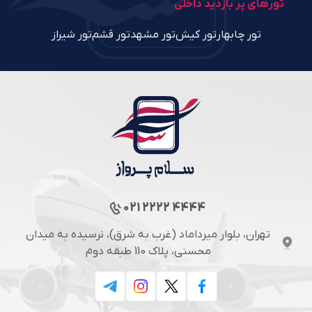
تورهای پر بازدید داخلی
تور چابهار
تور کیش
تور مشهد
تور قشم
تور شیراز
021 2222 4444
تهران، بلوار میرداماد (غرب به شرق)، نرسیده به میدان
محسنی، پلاک 110 طبقه دوم