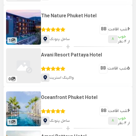
The Nature Phuket Hotel
6
شب اقامت
BB
خوب
8
ساحل پتونگ
1
از
4
نظر
+
Avani Resort Pattaya Hotel
5
شب اقامت
BB
واکینگ استریت
0
Oceanfront Phuket Hotel
6
شب اقامت
BB
خوب
8
ساحل پتونگ
1
از
4
نظر
+