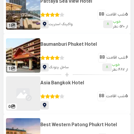
Pattaya Sea View Hotel
5
شب اقامت
BB
خوب
8
واکینگ استریت
1
از
520
نظر
Baumanburi Phuket Hotel
6
شب اقامت
BB
خوب
8
ساحل پتونگ
1
از
487
نظر
+
Asia Bangkok Hotel
5
شب اقامت
BB
0
Best Western Patong Phukrt Hotel