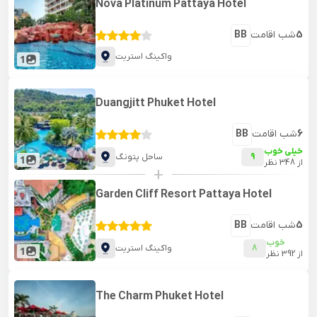
Nova Platinum Pattaya Hotel
5
شب اقامت
BB
واکینگ استریت
1
Duangjitt Phuket Hotel
6
شب اقامت
BB
خیلی خوب
9
ساحل پتونگ
1
از
348
نظر
+
Garden Cliff Resort Pattaya Hotel
5
شب اقامت
BB
خوب
8
واکینگ استریت
1
از
392
نظر
The Charm Phuket Hotel