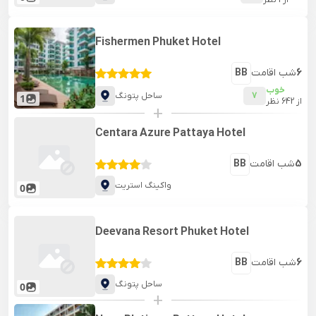
از
1
نظر
Fishermen Phuket Hotel
6
شب اقامت
BB
خوب
7
ساحل پتونگ
1
از
642
نظر
+
Centara Azure Pattaya Hotel
5
شب اقامت
BB
واکینگ استریت
0
Deevana Resort Phuket Hotel
6
شب اقامت
BB
ساحل پتونگ
0
+