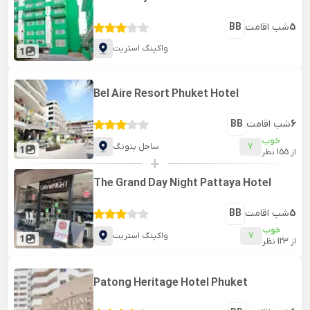
5
شب اقامت
BB
واکینگ استریت
1
Bel Aire Resort Phuket Hotel
6
شب اقامت
BB
خوب
7
ساحل پتونگ
1
از
155
نظر
+
The Grand Day Night Pattaya Hotel
5
شب اقامت
BB
خوب
7
واکینگ استریت
1
از
123
نظر
Patong Heritage Hotel Phuket