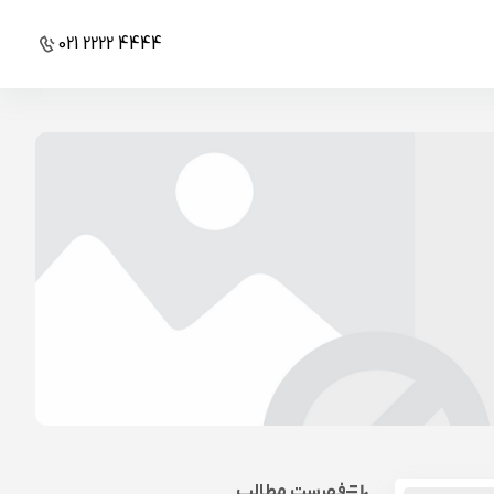
021 2222 4444
فهرست مطالب