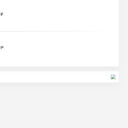
4
ش
3
ش