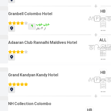
+
HB
Granbell Colombo Hotel
خیلی خوب
9
از
4
نظر
+
ALL
Adaaran Club Rannalhi Maldives Hotel
HB
Grand Kandyan Kandy Hotel
+
NH Collection Colombo
HB