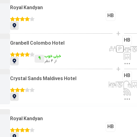
Royal Kandyan
HB
+
HB
Granbell Colombo Hotel
خیلی خوب
9
از
4
نظر
+
HB
Crystal Sands Maldives Hotel
Royal Kandyan
HB