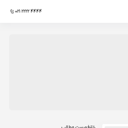
021 2222 4444
فهرست مطالب