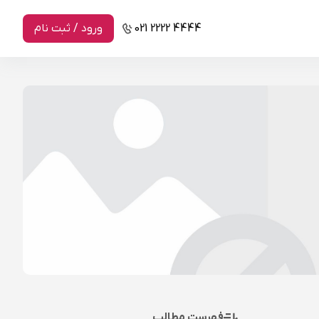
021 2222 4444
ورود / ثبت نام
فهرست مطالب