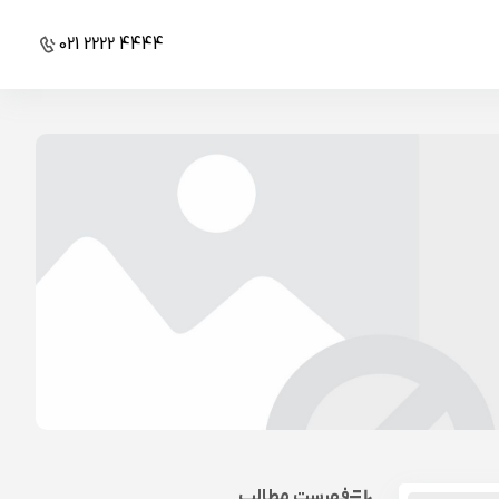
021 2222 4444
فهرست مطالب