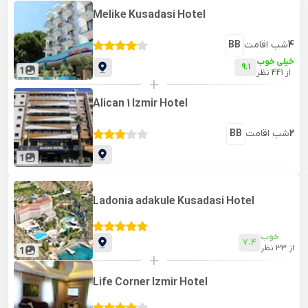
Melike Kusadasi Hotel
4
شب اقامت
BB
خیلی خوب
9.1
1
از
441
نظر
+
Alican 1 Izmir Hotel
2
شب اقامت
BB
1
Ladonia adakule Kusadasi Hotel
خوب
7.4
از
33
نظر
1
+
Life Corner Izmir Hotel