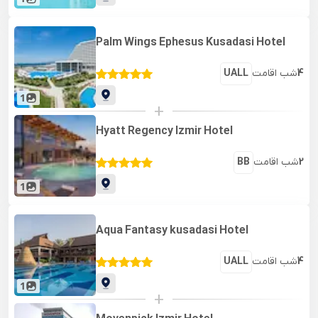
Palm Wings Ephesus Kusadasi Hotel
4
شب اقامت
UALL
1
+
Hyatt Regency Izmir Hotel
2
شب اقامت
BB
1
Aqua Fantasy kusadasi Hotel
4
شب اقامت
UALL
1
+