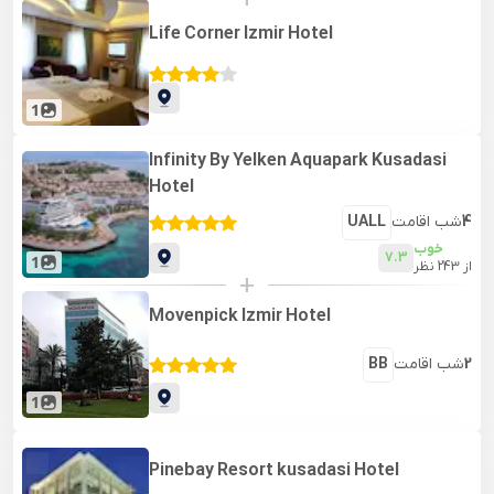
+
Life Corner Izmir Hotel
1
Infinity By Yelken Aquapark Kusadasi
Hotel
4
شب اقامت
UALL
خوب
7.3
1
از
243
نظر
+
Movenpick Izmir Hotel
2
شب اقامت
BB
1
Pinebay Resort kusadasi Hotel