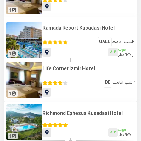
1
Ramada Resort Kusadasi Hotel
4
شب اقامت
UALL
خوب
8.2
1
از
977
نظر
+
Life Corner Izmir Hotel
2
شب اقامت
BB
1
Richmond Ephesus Kusadasi Hotel
خوب
8.2
از
977
نظر
1