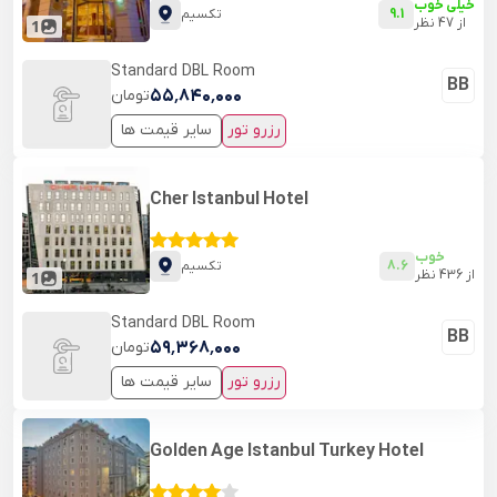
خیلی خوب
9.1
تکسیم
از
47
نظر
1
Standard DBL Room
BB
۵۵٬۸۴۰٬۰۰۰
تومان
رزرو تور
سایر قیمت ها
Cher Istanbul Hotel
خوب
8.6
تکسیم
از
436
نظر
1
Standard DBL Room
BB
۵۹٬۳۶۸٬۰۰۰
تومان
رزرو تور
سایر قیمت ها
Golden Age Istanbul Turkey Hotel