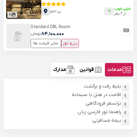
خیلی خوب
9
بی اغلو
از
2
نظر
1
Standard DBL Room
BB
۸۴٬۱۰۰٬۰۰۰
تومان
رزرو تور
سایر قیمت ها
خدمات
قوانین
مدارک
بلیط رفت و برگشت
اقامت در هتل با صبحانه
ترانسفر فرودگاهی
راهنما تور فارسی زبان
بیمه مسافرتی