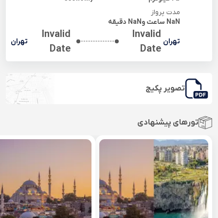
مدت پرواز
NaN
ساعت و
NaN
دقیقه
Invalid
Invalid
تهران
تهران
Date
Date
تصویر پکیج
تورهای پیشنهادی