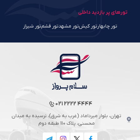
تورهای پر بازدید داخلی
تور چابهار
تور کیش
تور مشهد
تور قشم
تور شیراز
021 2222 4444
تهران، بلوار میرداماد (غرب به شرق)، نرسیده به میدان
محسنی، پلاک 110 طبقه دوم