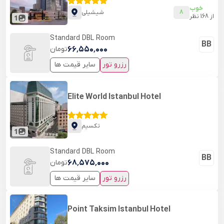
خوب
8
شیشیلی
از
168
نظر
1
Standard DBL Room
BB
۶۶٬۵۵۰٬۰۰۰
تومان
رزرو تور
سایر قیمت ها
Elite World Istanbul Hotel
تکسیم
1
Standard DBL Room
BB
۶۸٬۵۷۵٬۰۰۰
تومان
رزرو تور
سایر قیمت ها
Point Taksim Istanbul Hotel