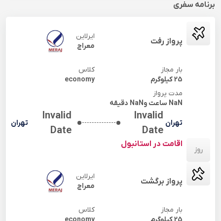
برنامه سفری
ایرلاین
پرواز رفت
معراج
بار مجاز
کلاس
25
کیلوگرم
economy
مدت پرواز
NaN
ساعت و
NaN
دقیقه
Invalid
Invalid
تهران
تهران
Date
Date
اقامت در
استانبول
روز
ایرلاین
پرواز برگشت
معراج
بار مجاز
کلاس
25
کیلوگرم
economy