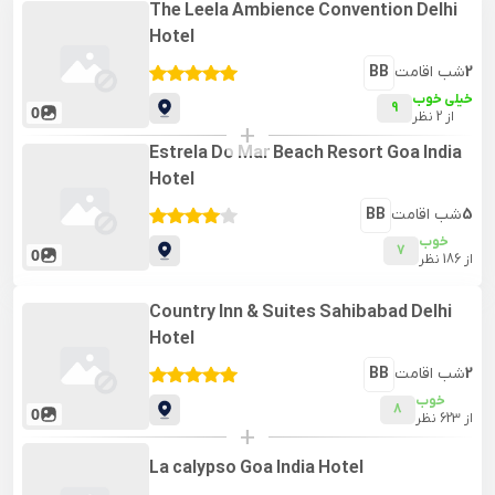
The Leela Ambience Convention Delhi
Hotel
2
شب اقامت
BB
خیلی خوب
9
0
از
2
نظر
+
Estrela Do Mar Beach Resort Goa India
Hotel
5
شب اقامت
BB
خوب
7
0
از
186
نظر
Country Inn & Suites Sahibabad Delhi
Hotel
2
شب اقامت
BB
خوب
8
0
از
623
نظر
+
La calypso Goa India Hotel