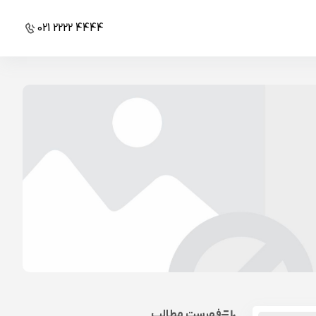
021 2222 4444
فهرست مطالب