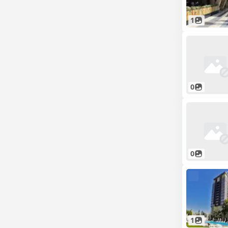
1
0
0
1