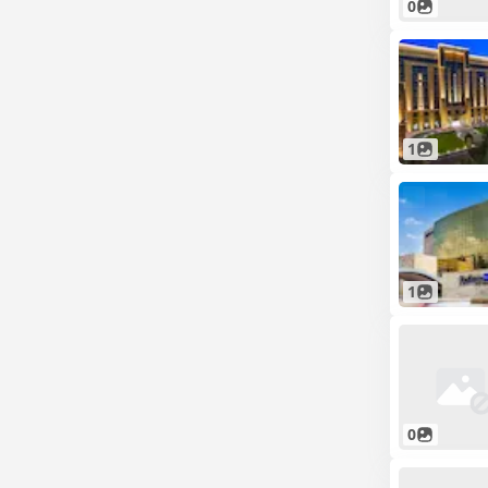
0
1
1
0