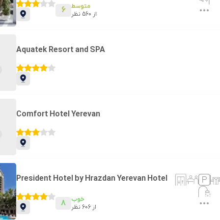
متوسط
6
از
560
نظر
Aquatek Resort and SPA
Comfort Hotel Yerevan
President Hotel by Hrazdan Yerevan Hotel
خوب
8
از
606
نظر